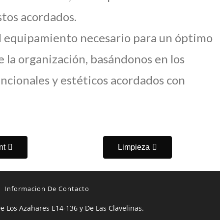
stos acordados.
 equipamiento necesario para un óptimo
 la organización, basándonos en los
ncionales y estéticos acordados con
nt
Limpieza
Informacion De Contacto
e Los Azahares E14-136 y De Las Clavelinas.